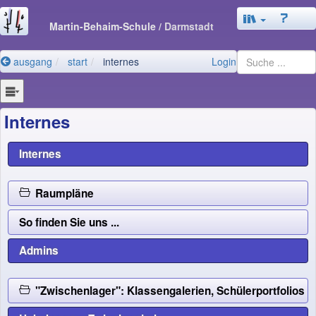
Martin-Behaim-Schule
/ Darmstadt
ausgang
start
internes
Login
Internes
Internes
Raumpläne
So finden Sie uns ...
Admins
"Zwischenlager": Klassengalerien, Schülerportfolio